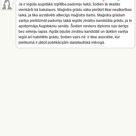
Ja ir iegūta augstākā izglītība padomju laikā, šodien tā skaitās
vienkārši kā bakalaurs. Maģistra grādu sāka piešķirt tikai neatkarības
laikā, ja tika aizstāvēts attiecīgs maģistra darbs. Maģistra grādam
varēja pielīdzināt padomju laikā iegūto zinātņu kandidāta grādu, ja to
apstiprināja Augstskolu senāts. Šodien neviens diploms nav derīgs
bez sekmju lapas. Agrāk bijušie zinātņu kandidāti un doktori varēja
iegūt arī habilitēto grādu, šodien vairs nē..ir tikai asociētie, kur
pielikumā ir jābūt publikācijām starptautiskā mērogā.