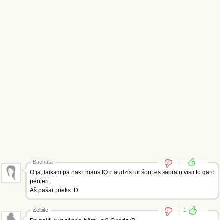
Bachata
O jā, laikam pa nakti mans IQ ir audzis un šorīt es sapratu visu to garo
penteri.
Aš pašai prieks :D
Zeltiite
1