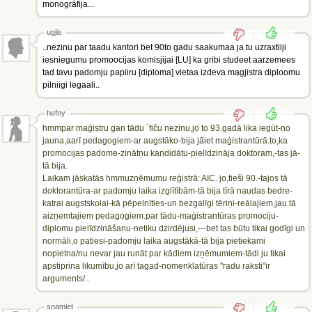
monogrāfija...
ugjis
..nezinu par taadu kantori bet 90to gadu saakumaa ja tu uzraxtiiji
iesniegumu promoocijas komisjijai [LU] ka gribi studeet aarzemees
tad tavu padomju papiiru [diploma] vietaa izdeva magjistra diploomu
pilniigi legaali..
hefny
hmmpar maģistru gan tādu ´fiču nezinu,jo to 93.gadā lika iegūt-no
jauna,aarī pedagogiem-ar augstāko-bija jāiet maģistrantūrā.to,ka
promocijas padome-zinātņu kandidātu-pielīdzināja doktoram,-tas jā-
tā bija.
Laikam jāskatās hmmuzņēmumu reģistrā: AIC. jo,tieši 90.-tajos tā
doktorantūra-ar padomju laika izglītībām-tā bija tīrā naudas bedre-
katrai augstskolai-kā pēpelnīties-un bezgalīgi tēriņi-reālajiem,jau tā
aizņemtajiem pedagogiem.par tādu-maģistrantūras promociju-
diplomu pielīdzināšanu-netiku dzirdējusi,---bet tas būtu tikai godīgi un
normāli,o patiesi-padomju laika augstākā-tā bija pietiekami
nopietna/nu nevar jau runāt par kādiem izņēmumiem-tādi ju tikai
apstiprina likumību,jo arī tagad-nomenklatūras "radu raksti"ir
arguments/..
snamlet