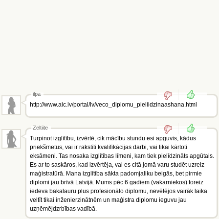
ilpa
http://www.aic.lv/portal/lv/veco_diplomu_pieliidzinaashana.html
Zeltiite
Turpinot izglītību, izvērtē, cik mācību stundu esi apguvis, kādus
priekšmetus, vai ir rakstīti kvalifikācijas darbi, vai tikai kārtoti
eksāmeni. Tas nosaka izglītības līmeni, kam tiek pielīdzināts apgūtais.
Es ar to saskāros, kad izvērtēja, vai es citā jomā varu studēt uzreiz
maģistratūrā. Mana izglītība sākta padomjaliku beigās, bet pirmie
diplomi jau brīvā Latvijā. Mums pēc 6 gadiem (vakarniekos) toreiz
iedeva bakalauru plus profesionālo diplomu, nevēlējos vairāk laika
veltīt tikai inženierzinātnēm un maģistra diplomu ieguvu jau
uzņēmējdzrbības vadībā.