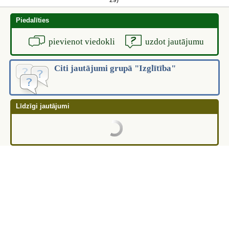
29)
Piedalīties
pievienot viedokli
uzdot jautājumu
Citi jautājumi grupā "Izglītība"
Līdzīgi jautājumi