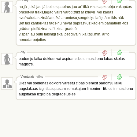
hefny
nu,jā ,it kā jau jā,bet tos papīrus jau arī itkā visos apkopēju vakaņčos
prasot-kā traks,tagad vairs varot iztikt ar krievu+vēl kādas
svešvalodas zināšanu/kā aramiešu,sengrieķu,latīņu/.smikls nāk.
Bet tas kantori-tas tāds-nu nevar saprast-uz kādiem pamatiem -tos
grādus pielīdziņa-salīdzina-graduē.
vispār jau būtu taisnīgi tikai,bet dīvaini,ka izgl.min. ar to
nenodarbojoties.
elly
padomju laika doktors vai aspirants butu musdienu labas skolas
magistrs.
Vientulais_vilks
Diez vai sodienas doktors vareetu cibas pienest padomju laiku
augstakaas izglitibas pasam zemakajam limenim - tik loti ir musdienu
augstakaa izglitiiba degradejusies