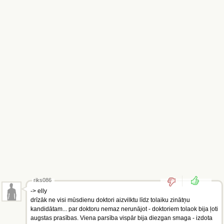
riks086
-> elly
drīzāk ne visi mūsdienu doktori aizvilktu līdz tolaiku zinātņu
kandidātam... par doktoru nemaz nerunājot - doktoriem tolaok bija ļoti
augstas prasības. Viena parsība vispār bija diezgan smaga - izdota