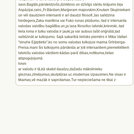
savs.Bagāts,pārsteidzošs,dzirktoss un dzīvīgs vārdu krājums bija
Aspāzijai,raini,,Fr.Bārdam,Marģeram majevskim,Knutam Skujiniekam
un vēl daudziem intersanti ir arī daudzi filosofi.Jas salīdzina
heidegera,Zaka maritēna vai Fuko runas plūdumu,-tad ir intersanta
valodas valstību bagātība.un,ja lasa filosofus latviski,krieviski,-tad
liela loma ir tulku valodai.ir jauki,ja var autous lašit oriģnālā,tad
salīdzināt ar tulkojumu. šajā sakarībā lielisks piemērs ir Mika Valtari
"sinuhe Eģiptietis",ko no somu valodas tulkojusi maima Grīnberga-
Preisa.mani šis tulkojums pārsteida ar ļoti intersantiem,piemeklētiem
latviešu valodas vārdiem-kādas parā´dibas,notikuma,lietas
atspoguļojumā.
hmm
ar valodu ir tā,kā skatot daudzu,dažadu mākslinieku
gleznas,zīmējumus,skulptūras uc.modernas izpausmes.Ne visas ir
tikamas,vē mazāk ir saprotamas.Tur nepieciešama ne tikai z