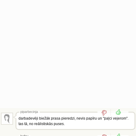
piparbecinja
darbadevēji biežāk prasa pieredzi, nevis papīru un "paļci vejerom".
tas tā, no reālistiskās puses.