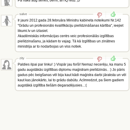
Pa nakti aug sēnes, bērni, arī IQ redz ;D
salve
Ir jauni 2012.gada 28.februāra Ministru kabineta noteikumi Nr.142
"Grādu un profesionālo kvalifikāciju pielīdzināšanas kārtība", ieejiet
likumi.lv un izlasiet.
Akadēmiskās informācijas centrs veic profesionālās izglītības
pielīdzinašanu, ja kādam to vajag. Tā kā Izglītības un zinātnes
ministrija ar to nodarbojas un viss notiek.
zity
Paldies ilpai par linku! :) Vispār jau forši! Nemaz necerēju, ka manu 5
gadu augstākās izglītības diplomu maģistram pielīdzinās.. :) Jo pāris
gadus pēc beigšanas vēl bija kaut kādi maģistra darbi jāraksta un vēl
kaut kas jānokārto, lai to grādu dabūtu. Acīmredzot, pa šiem gadiem
augstākā izglītība tiešām degaradējusies...:(