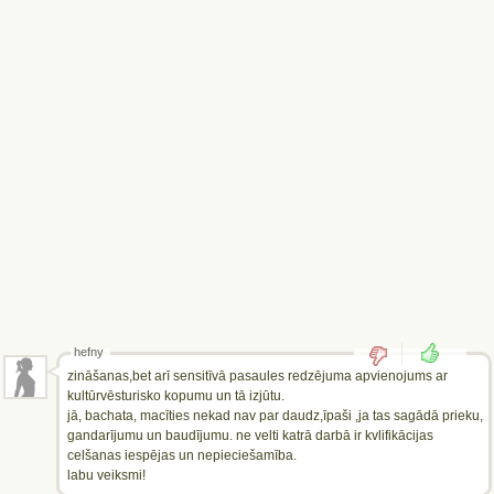
hefny
zināšanas,bet arī sensitīvā pasaules redzējuma apvienojums ar
kultūrvēsturisko kopumu un tā izjūtu.
jā, bachata, macīties nekad nav par daudz,īpaši ,ja tas sagādā prieku,
gandarījumu un baudījumu. ne velti katrā darbā ir kvlifikācijas
celšanas iespējas un nepieciešamība.
labu veiksmi!