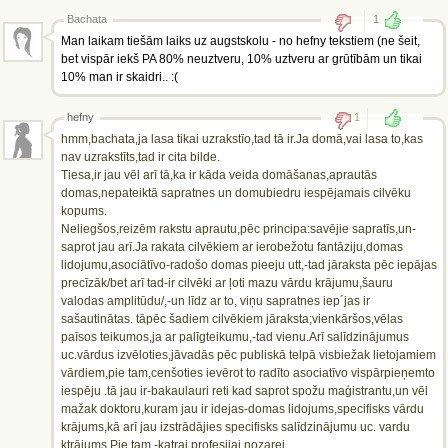
Bachata
1
Man laikam tiešām laiks uz augstskolu - no hefny tekstiem (ne šeit,
bet vispār iekš PA 80% neuztveru, 10% uztveru ar grūtībām un tikai
10% man ir skaidri.. :(
hefny
1
hmm,bachata,ja lasa tikai uzrakstīo,tad tā ir.Ja domā,vai lasa to,kas
nav uzrakstīts,tad ir cita bilde.
Tiesa,ir jau vēl arī tā,ka ir kāda veida domāšanas,aprautās
domas,nepateiktā sapratnes un domubiedru iespējamais cilvēku
kopums.
Neliegšos,reizēm rakstu aprautu,pēc principa:savējie sapratīs,un-
saprot jau arī.Ja rakata cilvēkiem ar ierobežotu fantāziju,domas
lidojumu,asociātīvo-radošo domas pieeju utt,-tad jāraksta pēc iepājas
precīzāk/bet arī tad-ir cilvēki ar ļoti mazu vārdu krājumu,šauru
valodas amplitūdu/,-un līdz ar to, viņu sapratnes iep´jas ir
sašautinātas. tāpēc šadiem cilvēkiem jāraksta;vienkāršos,vēlas
paīsos teikumos,ja ar palīgteikumu,-tad vienu.Arī salīdzinājumus
uc.vārdus izvēloties,jāvadās pēc publiskā telpā visbiežak lietojamiem
vārdiem,pie tam,cenšoties ievērot to radīto asociatīvo vispārpieņemto
iespēju .tā jau ir-bakaulauri reti kad saprot spožu maģistrantu,un vēl
mažak doktoru,kuram jau ir idejas-domas lidojums,specifisks vārdu
krājums,kā arī jau izstrādājies specifisks salīdzinājumu uc. vardu
ktrājums.Pie tam,-katrai profesijai,nozarei