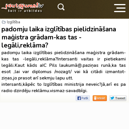
Izglītība
padomju laika izglītības pielidzināšana
maģistra grādam-kas tas -
legāli,reklāma?
padomju laika izglītības pielidzināšana maģistra grādam-
kas tas -legāli,reklāma?Intersanti vaitas ir pietiekami
V
legāli.Kaut kāds aIC Pils laukumā@.paziņas runā,ka tas
esot ,lai var diplomus /nozagt/ vai kā citādi izmantot-
ziņas,jo prasot arī sekmju lapu utt.
intersanti,kāpēc to Izglītības ministrija neveic?jā,arī es pa
radio dzirdēju reklāmu.vismaz-savadbīgi.