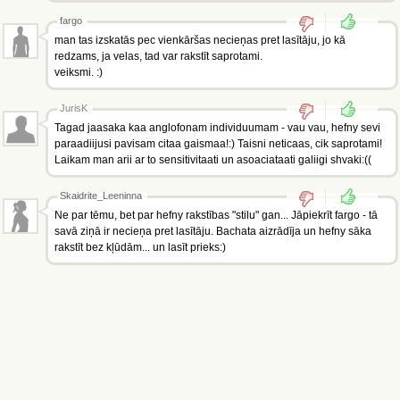
fargo
man tas izskatās pec vienkāršas necieņas pret lasītāju, jo kā
redzams, ja velas, tad var rakstīt saprotami.
veiksmi. :)
JurisK
Tagad jaasaka kaa anglofonam individuumam - vau vau, hefny sevi
paraadiijusi pavisam citaa gaismaa!:) Taisni neticaas, cik saprotami!
Laikam man arii ar to sensitivitaati un asoaciataati galiigi shvaki:((
Skaidrite_Leeninna
Ne par tēmu, bet par hefny rakstības "stilu" gan... Jāpiekrīt fargo - tā
savā ziņā ir necieņa pret lasītāju. Bachata aizrādīja un hefny sāka
rakstīt bez kļūdām... un lasīt prieks:)