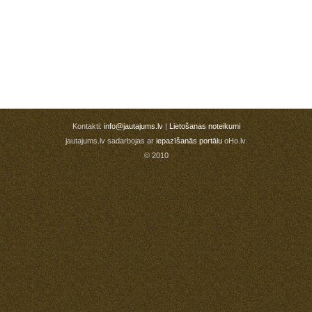
Kontakti:
info@jautajums.lv
|
Lietošanas noteikumi
jautajums.lv sadarbojas ar
iepazīšanās portālu
oHo.lv.
© 2010