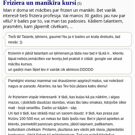
Friziera un manikīra kursi
(5)
Man ir doma iet mācīties par frizieri un manikīri. Bet vairāk
interesē tieši friziera profesija. Vai manos 30 gados jau nav par
vēlu? Ir bailes par to, vai man tas padosies. Kādiem talantiem,
prasmēm, kam jāpiemīt cilvēkam, ...
Tieši tā! Talants, ķēriens, gaume! Nu ja ir bailes un krata drebulis, tad
nesāc :))
frizierim ir jābūt talantam un ķērienam,ja tāda nav tad ir tā,kā ir... klientu
tāpat nebūs,iemācīties var teoriju,bet praksē ir citādi. google var atrast
mācību kursus.
un gadiņi man šķiet tev ir vairāk cik atminos:DDDDD
Pamēģini vismaz mammai vai draudzenei apgriezt matus, vai nokrāsot
nagus ar parasto. Atceries, ka tas Tev būs jādara katru dienu!
Ar frizieriem vispār interesanti. Ir tādi, kas kuļas kā pa nātrēm, i algas
mazas, i jāstrādā daudzas stundas, visas tās laku smakas, lidojošie sīkie
mati - bojā veselību. Darbs uz kājām - sāp.
Un tad ir tādi, kas strādā maz un saņem daudz. Ir tādi, kas prasa par
frizūru 100-500 eur, un nekas tur tāds īpašs nav. Bet ir jāprot apieties ar
klientu, piemeklēt pareizais griezums, jābūt laipnam, patīkamam,
kulturālam cilvēkam. Protams, jāuztaisa sev vārds jeb slava, jāpiedalās