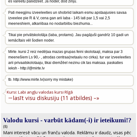
es vareetu paliidzeet. Ja noder, dod zinju.
Pati meegjinu izveeleeties un shobriid laikam esmu apstaajusies savaa
izveelee pie R & V, cena gan arii laba - 145 lati par 1,5 vai 2,5
meeneshiem, atkariibaa no nodarbiibu biezhuma...
Tikai pie privātskolotāja (laba, protams). Jau pagājuši gandrīz 10 gadi un
iemācītais vēl šodien noder.
Mirte. kursi 2 reiz nedēļaa mazas grupas feini skolotaaji, maksa par 3
meenešiem Ls 90,- , atrodas centraa(netaalu no cirka). tur var izveeleeties
arii privaatskolotaaju, tikai diemžēel nezinu cik tas maksaa. paskaties
ieksh - http://@mirte.lv
tb. http://www.mirte.lv(sorry my mistake)
Kursi: Labi angļu valodas kursi Rīgā
···
lasīt visu diskusiju (11 atbildes) –»
Valodu kursi - varbūt kādam(-i) ir ieteikumi!?
(8)
Mani interesē vācu un franču valoda. Reklāmu ir daudz, visas pēc