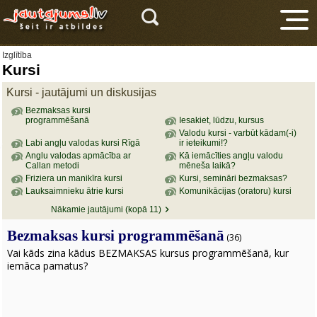
Izglītība
Kursi
Kursi - jautājumi un diskusijas
Bezmaksas kursi
programmēšanā
Iesakiet, lūdzu, kursus
Valodu kursi - varbūt kādam(-i)
Labi angļu valodas kursi Rīgā
ir ieteikumi!?
V
Anglu valodas apmācība ar
Kā iemācīties angļu valodu
Callan metodi
mēneša laikā?
Friziera un manikīra kursi
Kursi, semināri bezmaksas?
Lauksaimnieku ātrie kursi
Komunikācijas (oratoru) kursi
Nākamie jautājumi (kopā 11)
Bezmaksas kursi programmēšanā
(36)
Vai kāds zina kādus BEZMAKSAS kursus programmēšanā, kur
iemāca pamatus?