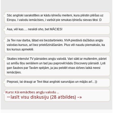
Sāc angliski sarakstīties ar kādu ķīniešu meiteni, kura plēstin plēšas uz
Eiropu. I valodu iemācīsies, i varbūt pie smukas ķīniešu sievas tiksi :D
Aaa, vēl kas..... nesēdi oho, bet MĀCIES!
Ja Tev nav darba, tātad esi bezdarbnieks. NVA piedāvā dažādus angļu
valodas kursus, arī bez priekšzināšanām. Plus vēl naudu piemaksās, ka
tos kursus apmeklē.
Skaties intensīvi TV pārraides angļu valodā. Vari sākt ar multenēm, pāriet
uz amīšu tīņu seriāliem un tad jau paprovēt kādu Discovery pārraidi. Ļoti
gan šaubos par Tavām spējām, ja jau peldēt visas dzīves laikā neesi
iemācījies.
Pieprasi, lai draugi ar Tevi tikai angliski sarunājas un mājās arī...:))
Kursi: Kā iemācīties angļu valodu ...
···
lasīt visu diskusiju (28 atbildes) –»