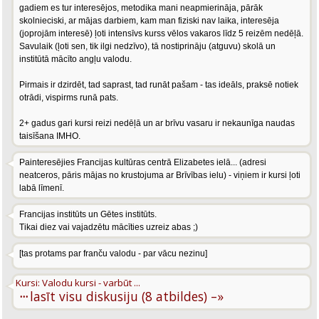
gadiem es tur interesējos, metodika mani neapmierināja, pārāk
skolnieciski, ar mājas darbiem, kam man fiziski nav laika, interesēja
(joprojām interesē) ļoti intensīvs kurss vēlos vakaros līdz 5 reizēm nedēļā.
Savulaik (ļoti sen, tik ilgi nedzīvo), tā nostiprināju (atguvu) skolā un
institūtā mācīto angļu valodu.
Pirmais ir dzirdēt, tad saprast, tad runāt pašam - tas ideāls, praksē notiek
otrādi, vispirms runā pats.
2+ gadus gari kursi reizi nedēļā un ar brīvu vasaru ir nekaunīga naudas
taisīšana IMHO.
Painteresējies Francijas kultūras centrā Elizabetes ielā... (adresi
neatceros, pāris mājas no krustojuma ar Brīvības ielu) - viņiem ir kursi ļoti
labā līmenī.
Francijas institūts un Gētes institūts.
Tikai diez vai vajadzētu mācīties uzreiz abas ;)
[tas protams par franču valodu - par vācu nezinu]
Kursi: Valodu kursi - varbūt ...
···
lasīt visu diskusiju (8 atbildes) –»