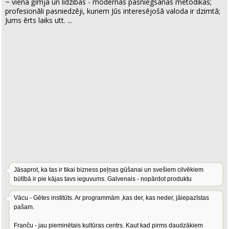
~ viena ģīmja un līdzības - modernas pasniegšanas metodikas;
profesionāli pasniedzēji, kuriem Jūs interesējošā valoda ir dzimtā;
Jums ērts laiks utt. ...
Jāsaprot, ka tas ir tikai bizness peļņas gūšanai un svešiem cilvēkiem
būtībā ir pie kājas tavs ieguvums. Galvenais - nopārdot produktu
Vācu - Gētes institūts. Ar programmām ,kas der, kas neder, jāiepazīstas
pašam.
Franču - jau pieminētais kultūras centrs. Kaut kad pirms daudzākiem