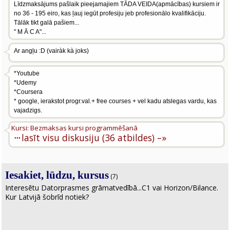
Līdzmaksājums pašlaik pieejamajiem TĀDA VEIDA(apmācības) kursiem ir
no 36 - 195 eiro, kas ļauj iegūt profesiju jeb profesionālo kvalifikāciju.
Tālāk tikt galā pašiem...
" M Ā C A"...
Ar angļu :D (vairàk kà joks)
*Youtube
*Udemy
*Coursera
* google, ierakstot progr.val.+ free courses + vel kadu atslegas vardu, kas
vajadzigs.
Kursi: Bezmaksas kursi programmēšanā
···
lasīt visu diskusiju (36 atbildes) –»
Iesakiet, lūdzu, kursus
(7)
Interesētu Datorprasmes grāmatvedībā...C1 vai Horizon/Bilance.
Kur Latvijā šobrīd notiek?