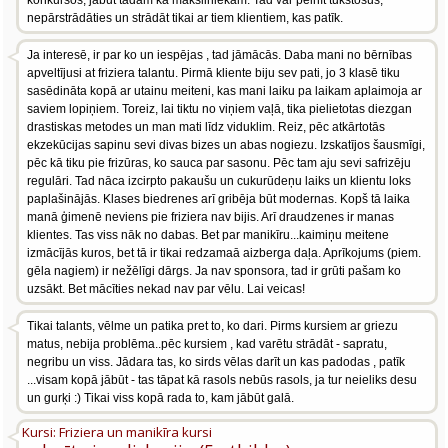
konkursos, jābūt tādam kā māksliniekam. Tad var pelnīt tūkstošus,
nepārstrādāties un strādāt tikai ar tiem klientiem, kas patīk.
Ja interesē, ir par ko un iespējas , tad jāmācās. Daba mani no bērnības
apveltījusi at friziera talantu. Pirmā kliente biju sev pati, jo 3 klasē tiku
sasēdināta kopā ar utainu meiteni, kas mani laiku pa laikam aplaimoja ar
saviem lopiņiem. Toreiz, lai tiktu no viņiem vaļā, tika pielietotas diezgan
drastiskas metodes un man mati līdz viduklim. Reiz, pēc atkārtotās
ekzekūcijas sapinu sevi divas bizes un abas nogiezu. Izskatījos šausmīgi,
pēc kā tiku pie frizūras, ko sauca par sasonu. Pēc tam aju sevi safrizēju
regulāri. Tad nāca izcirpto pakaušu un cukurūdeņu laiks un klientu loks
paplašinājās. Klases biedrenes arī gribēja būt modernas. Kopš tā laika
manā ģimenē neviens pie friziera nav bijis. Arī draudzenes ir manas
klientes. Tas viss nāk no dabas. Bet par manikīru...kaimiņu meitene
izmācījās kuros, bet tā ir tikai redzamaā aizberga daļa. Aprīkojums (piem.
gēla nagiem) ir nežēlīgi dārgs. Ja nav sponsora, tad ir grūti pašam ko
uzsākt. Bet mācīties nekad nav par vēlu. Lai veicas!
Tikai talants, vēlme un patika pret to, ko dari. Pirms kursiem ar griezu
matus, nebija problēma..pēc kursiem , kad varētu strādāt - sapratu,
negribu un viss. Jādara tas, ko sirds vēlas darīt un kas padodas , patīk
...visam kopā jābūt - tas tāpat kā rasols nebūs rasols, ja tur neieliks desu
un gurķi :) Tikai viss kopā rada to, kam jābūt galā.
Kursi: Friziera un manikīra kursi