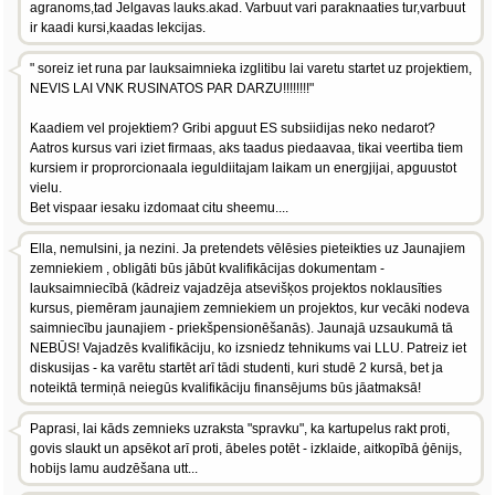
agranoms,tad Jelgavas lauks.akad. Varbuut vari paraknaaties tur,varbuut
ir kaadi kursi,kaadas lekcijas.
" soreiz iet runa par lauksaimnieka izglitibu lai varetu startet uz projektiem,
NEVIS LAI VNK RUSINATOS PAR DARZU!!!!!!!!"
Kaadiem vel projektiem? Gribi apguut ES subsiidijas neko nedarot?
Aatros kursus vari iziet firmaas, aks taadus piedaavaa, tikai veertiba tiem
kursiem ir proprorcionaala ieguldiitajam laikam un energjijai, apguustot
vielu.
Bet vispaar iesaku izdomaat citu sheemu....
Ella, nemulsini, ja nezini. Ja pretendets vēlēsies pieteikties uz Jaunajiem
zemniekiem , obligāti būs jābūt kvalifikācijas dokumentam -
lauksaimniecībā (kādreiz vajadzēja atsevišķos projektos noklausīties
kursus, piemēram jaunajiem zemniekiem un projektos, kur vecāki nodeva
saimniecību jaunajiem - priekšpensionēšanās). Jaunajā uzsaukumā tā
NEBŪS! Vajadzēs kvalifikāciju, ko izsniedz tehnikums vai LLU. Patreiz iet
diskusijas - ka varētu startēt arī tādi studenti, kuri studē 2 kursā, bet ja
noteiktā termiņā neiegūs kvalifikāciju finansējums būs jāatmaksā!
Paprasi, lai kāds zemnieks uzraksta "spravku", ka kartupelus rakt proti,
govis slaukt un apsēkot arī proti, ābeles potēt - izklaide, aitkopībā ģēnijs,
hobijs lamu audzēšana utt...