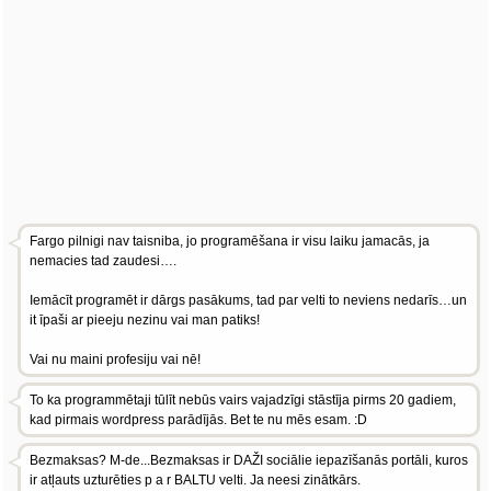
Fargo pilnigi nav taisniba, jo programēšana ir visu laiku jamacās, ja
nemacies tad zaudesi….
Iemācīt programēt ir dārgs pasākums, tad par velti to neviens nedarīs…un
it īpaši ar pieeju nezinu vai man patiks!
Vai nu maini profesiju vai nē!
To ka programmētaji tūlīt nebūs vairs vajadzīgi stāstīja pirms 20 gadiem,
kad pirmais wordpress parādījās. Bet te nu mēs esam. :D
Bezmaksas? M-de...Bezmaksas ir DAŽI sociālie iepazīšanās portāli, kuros
ir atļauts uzturēties p a r BALTU velti. Ja neesi zinātkārs.