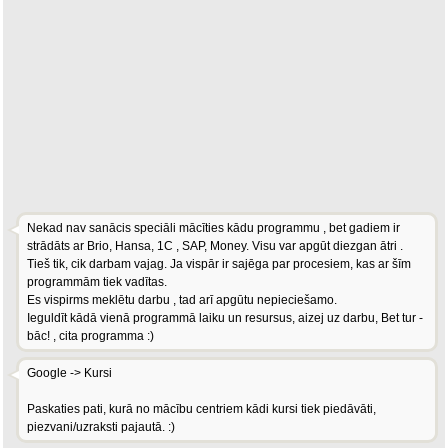
Nekad nav sanācis speciāli mācīties kādu programmu , bet gadiem ir
strādāts ar Brio, Hansa, 1C , SAP, Money. Visu var apgūt diezgan ātri .
Tieš tik, cik darbam vajag. Ja vispār ir sajēga par procesiem, kas ar šīm
programmām tiek vadītas.
Es vispirms meklētu darbu , tad arī apgūtu nepieciešamo.
Ieguldīt kādā vienā programmā laiku un resursus, aizej uz darbu, Bet tur -
bāc! , cita programma :)
Google -> Kursi
Paskaties pati, kurā no mācību centriem kādi kursi tiek piedāvāti,
piezvani/uzraksti pajautā. :)