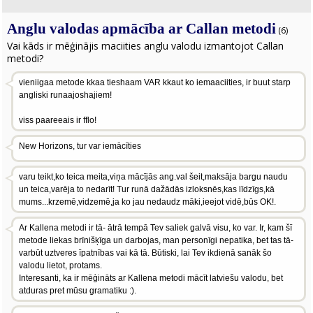
Anglu valodas apmācība ar Callan metodi
(6)
Vai kāds ir mēģinājis maciities anglu valodu izmantojot Callan
metodi?
vieniigaa metode kkaa tieshaam VAR kkaut ko iemaaciities, ir buut starp
angliski runaajoshajiem!
viss paareeais ir fflo!
New Horizons, tur var iemācīties
varu teikt,ko teica meita,viņa mācījās ang.val šeit,maksāja bargu naudu
un teica,varēja to nedarīt! Tur runā dažādās izloksnēs,kas līdzīgs,kā
mums...krzemē,vidzemē,ja ko jau nedaudz māki,ieejot vidē,būs OK!.
Ar Kallena metodi ir tā- ātrā tempā Tev saliek galvā visu, ko var. Ir, kam šī
metode liekas brīnišķīga un darbojas, man personīgi nepatika, bet tas tā-
varbūt uztveres īpatnības vai kā tā. Būtiski, lai Tev ikdienā sanāk šo
valodu lietot, protams.
Interesanti, ka ir mēģināts ar Kallena metodi mācīt latviešu valodu, bet
atduras pret mūsu gramatiku :).