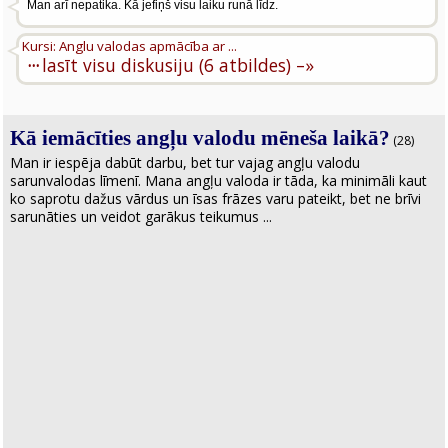
Man arī nepatika. Kā jefiņš visu laiku runā līdz.
Kursi: Anglu valodas apmācība ar ...
···
lasīt visu diskusiju (6 atbildes) –»
Kā iemācīties angļu valodu mēneša laikā?
(28)
Man ir iespēja dabūt darbu, bet tur vajag angļu valodu
sarunvalodas līmenī. Mana angļu valoda ir tāda, ka minimāli kaut
ko saprotu dažus vārdus un īsas frāzes varu pateikt, bet ne brīvi
sarunāties un veidot garākus teikumus ...