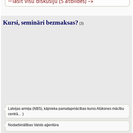
···
lasīt visu diskusiju (5 atbildes) –»
Kursi, semināri bezmaksas?
(3)
Latvijas armija (NBS), kājnieka pamatapmācības kurss Alūksnes mācību
centrā... :)
Nodarbinātības Valsts aģentūra