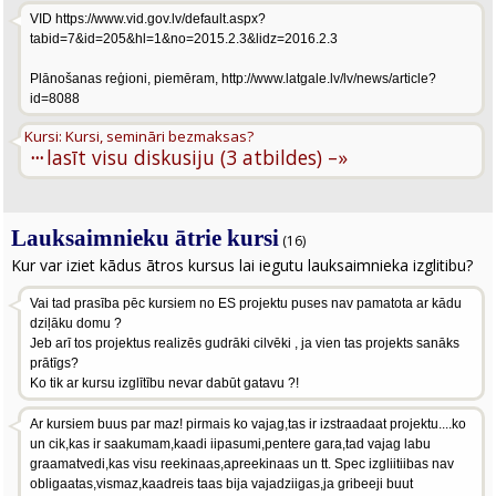
VID https://www.vid.gov.lv/default.aspx?
tabid=7&id=205&hl=1&no=2015.2.3&lidz=2016.2.3
Plānošanas reģioni, piemēram, http://www.latgale.lv/lv/news/article?
id=8088
Kursi: Kursi, semināri bezmaksas?
···
lasīt visu diskusiju (3 atbildes) –»
Lauksaimnieku ātrie kursi
(16)
Kur var iziet kādus ātros kursus lai iegutu lauksaimnieka izglitibu?
Vai tad prasība pēc kursiem no ES projektu puses nav pamatota ar kādu
dziļāku domu ?
Jeb arī tos projektus realizēs gudrāki cilvēki , ja vien tas projekts sanāks
prātīgs?
Ko tik ar kursu izglītību nevar dabūt gatavu ?!
Ar kursiem buus par maz! pirmais ko vajag,tas ir izstraadaat projektu....ko
un cik,kas ir saakumam,kaadi iipasumi,pentere gara,tad vajag labu
graamatvedi,kas visu reekinaas,apreekinaas un tt. Spec izgliitiibas nav
obligaatas,vismaz,kaadreis taas bija vajadziigas,ja gribeeji buut