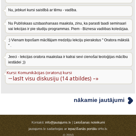
Nu, jebkuri kursi saistībā ar tēmu - vadība.
Nu Publiskaas uzstaashanaas maaksla, zinu, ka parasti taadi seminaari
vai lekcijas ir pie studiju programmas. Piem - Biznesa vadiibas koledzjaa.
:) Vienam topošam mācītājam rredzēju lekciju pierakstus " Oratora mākslā
" .
Jeeci - lekcijas oratora maakslaa ir katrai sevi cienošai teoloģijas mācību
iestādei ;))
Kursi: Komunikācijas (oratoru) kursi
···
lasīt visu diskusiju (14 atbildes) –»
nākamie jautājumi
Kontakti:
info@jautajums.lv
|
Lietošanas noteikumi
jautajums.lv sadarbojas ar
iepazīšanās portālu
oHo.lv.
© 2010