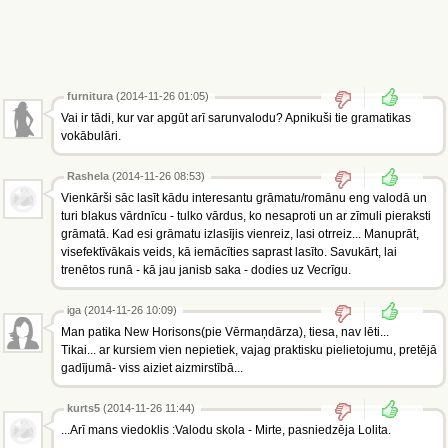
furnitura
(2014-11-26 01:05)
Vai ir tādi, kur var apgūt arī sarunvalodu? Apnikuši tie gramatikas
vokābulāri.
Rashela
(2014-11-26 08:53)
Vienkārši sāc lasīt kādu interesantu grāmatu/romānu eng valodā un
turi blakus vārdnīcu - tulko vārdus, ko nesaproti un ar zīmuli pieraksti
grāmatā. Kad esi grāmatu izlasījis vienreiz, lasi otrreiz... Manuprāt,
visefektīvākais veids, kā iemācīties saprast lasīto. Savukārt, lai
trenētos runā - kā jau janisb saka - dodies uz Vecrīgu.
iga (2014-11-26 10:09)
Man patika New Horisons(pie Vērmaņdārza), tiesa, nav lēti...
Tikai... ar kursiem vien nepietiek, vajag praktisku pielietojumu, pretējā
gadījumā- viss aiziet aizmirstībā...
kurts5
(2014-11-26 11:44)
...Arī mans viedoklis :Valodu skola - Mirte, pasniedzēja Lolita.