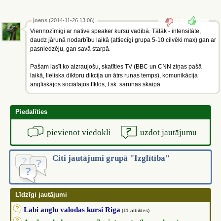
joens
(2014-11-26 13:06)
Viennozīmīgi ar native speaker kursu vadībā. Tālāk - intensitāte,
daudz jārunā nodarbību laikā (attiecīgi grupa 5-10 cilvēki max) gan ar
pasniedzēju, gan savā starpā.
Pašam lasīt ko aizraujošu, skatīties TV (BBC un CNN ziņas pašā
laikā, lieliska diktoru dikcija un ātrs runas temps), komunikācija
angliskajos sociālajos tīklos, t.sk. sarunas skaipā.
Piedalīties
pievienot viedokli
uzdot jautājumu
Citi jautājumi grupā "Izglītība"
Līdzīgi jautājumi
Labi anglu valodas kursi Riga
(11 atbildes)