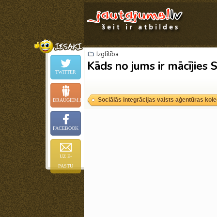
Izglītība
Kāds no jums ir mācījies 
TWITTER
Sociālās integrācijas valsts aģentūras kol
DRAUGIEM.LV
FACEBOOK
UZ E-
PASTU