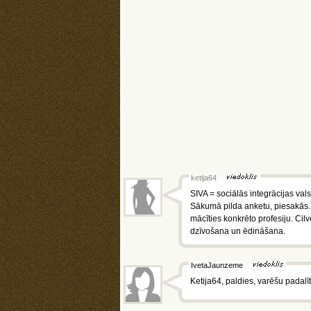
ketija64
SIVA = sociālās integrācijas valst
Sākumā pilda anketu, piesakās. 
mācīties konkrēto profesiju. Cil
dzīvošana un ēdināšana.
IvetaJaunzeme
Ketija64, paldies, varēšu padalīti