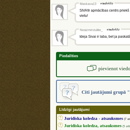
Maskava13
SIVA!Ir apmācības centrs priekš
vietu!
Neaizmirstuliite_
Ideja Sivai ir laba, bet ja paskat
Piedalīties
pievienot viedo
Citi jautājumi grupā "
Līdzīgi jautājumi
Juridiska koledza - atsauksmes
(7 a
Juridiska koledza, atsauksmes
(5 atb