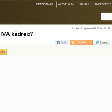
IEPAZĪŠANĀS
APSVEIKUMI
FILMAS
ANEKDOTES
Jautā
tigeriene16
2024-10-18
SIVA kādreiz?
edža