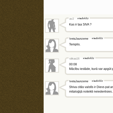
av2
Kas ir taa SIVA ?
IvetaJaunzeme
Templis.
siikaa16
00:08
Mācību iestāde, kurā var apgūt pr
IvetaJaunzeme
Shiva citās valstīs ir Dievs pat
mitaloģijā noteikti neiederēsies..