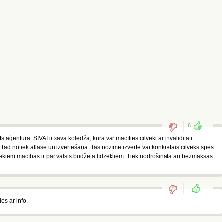
6
s aģentūra. SIVAI ir sava koledža, kurā var mācīties cilvēki ar invaliditāti.
Tad notiek atlase un izvērtēšana. Tas nozīmē izvērtē vai konkrētais cilvēks spēs
vēkiem mācības ir par valsts budžeta līdzekļiem. Tiek nodrošināta arī bezmaksas
es ar info.