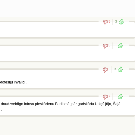
3
3
5
3
ofesiju invalīdi.
7
 ar daudzveidīgo lotosa pieskārienu Budismā; pār gadskārtu Ūsiņš jāja, Šajā
 .