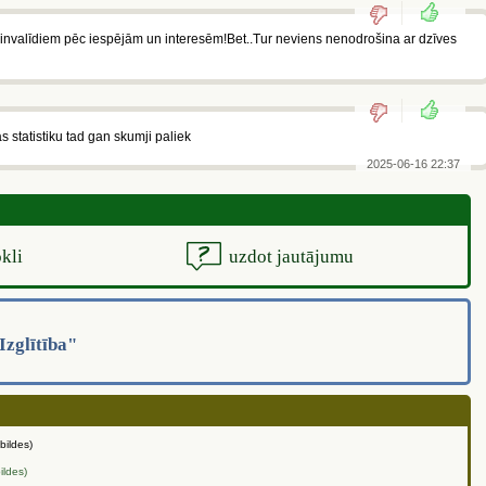
 invalīdiem pēc iespējām un interesēm!Bet..Tur neviens nenodrošina ar dzīves
às statistiku tad gan skumji paliek
2025-06-16 22:37
kli
uzdot jautājumu
Izglītība"
tbildes)
ildes)